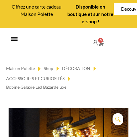
Offrez une carte cadeau
Disponible en
Découvr
Maison Polette
boutique et sur notre
e-shop !
0
MAISON POLETTE
CONSEILS DÉCO
Maison Polette
Shop
DÉCORATION
ACCESSOIRES ET CURIOSITÉS
Bobine Galaxie Led Bazardeluxe
🔍