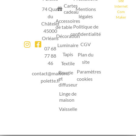
site
Cartes
Internet
74 Quai
Mentions
cadeau
Com
du
légales
Maker
Accessoires
Châtelet
Politique de
de table
45000
confidentialité
Décoration
Orléans
CGV
Luminaire
07 68
Tapis
Plan du
77 88
site
46
Textile
Paramètres
Bougie
contact@maison-
et
cookies
polette.fr
diffuseur
Linge de
maison
Vaisselle