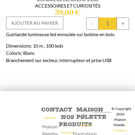
ACCESSOIRES ET CURIOSITÉS
39,00
€
-
+
AJOUTER AU PANIER
Guirlande lumineuse led enroulée sur bobine en bois.
Dimensions: 10 m , 100 leds
Coloris: Blanc
Branchement sur secteur, interrupteur et prise USB
CONTACT
MAISON
© Copyright
2026
PØLETTE
NOS
Maison
PRODUITS
Polette
|
Maison
Création
Pølette
Prestations