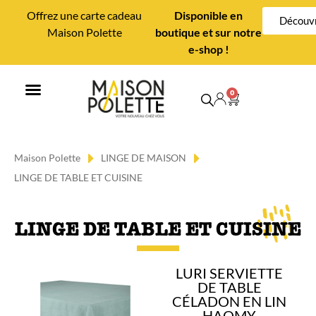
Offrez une carte cadeau
Disponible en
Découvr
Maison Polette
boutique et sur notre
e-shop !
0
MAISON POLETTE
CONSEILS DÉCO
Maison Polette
LINGE DE MAISON
LINGE DE TABLE ET CUISINE
LINGE DE TABLE ET CUISINE
LURI SERVIETTE
DE TABLE
CÉLADON EN LIN
HAOMY