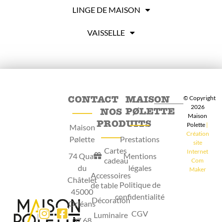
LINGE DE MAISON
VAISSELLE
CONTACT
MAISON
© Copyright
2026
PØLETTE
NOS
Maison
PRODUITS
Polette
|
Maison
Création
Pølette
Prestations
site
Cartes
Internet
74 Quai
Mentions
cadeau
Com
du
légales
Maker
Accessoires
Châtelet
Politique de
de table
45000
confidentialité
Décoration
Orléans
CGV
Luminaire
07 68