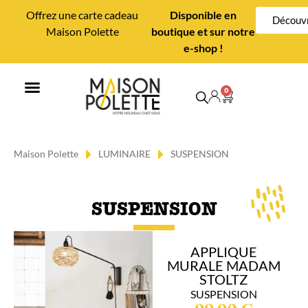
Offrez une carte cadeau
Disponible en
Découvr
Maison Polette
boutique et sur notre
e-shop !
0
MAISON POLETTE
CONSEILS DÉCO
Maison Polette
LUMINAIRE
SUSPENSION
SUSPENSION
APPLIQUE
MURALE MADAM
STOLTZ
SUSPENSION