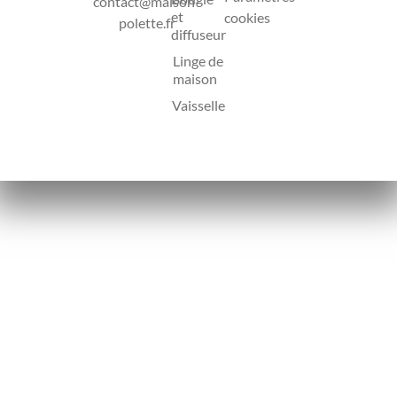
contact@maison-
et
cookies
polette.fr
diffuseur
Linge de
maison
Vaisselle