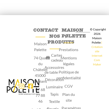
CONTACT
MAISON
© Copyright
2026
PØLETTE
NOS
Maison
PRODUITS
Polette
|
Maison
Création
Pølette
Prestations
site
Cartes
Internet
74 Quai
Mentions
cadeau
Com
du
légales
Maker
Accessoires
Châtelet
Politique de
de table
45000
confidentialité
Décoration
Orléans
CGV
Luminaire
07 68
Tapis
Plan du
77 88
site
46
Textile
Paramètres
Bougie