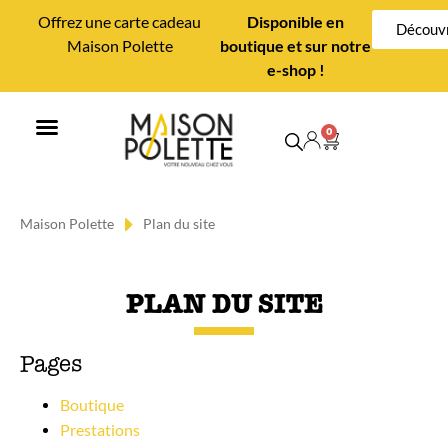
Offrez une carte cadeau
Disponible en
Découvr
Maison Polette
boutique et sur notre
e-shop !
0
MAISON POLETTE
CONSEILS DÉCO
Maison Polette
Plan du site
PLAN DU SITE
Pages
Boutique
Prestations