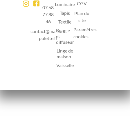
CGV
Luminaire
07 68
Tapis
Plan du
77 88
site
46
Textile
Paramètres
Bougie
contact@maison-
et
cookies
polette.fr
diffuseur
Linge de
maison
Vaisselle