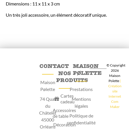
Dimensions : 11 x 11 x 3 cm
Un très joli accessoire, un élément décoratif unique.
CONTACT
MAISON
© Copyright
2026
PØLETTE
NOS
Maison
PRODUITS
Polette
|
Maison
Création
Pølette
Prestations
site
Cartes
Internet
74 Quai
Mentions
cadeau
Com
du
légales
Maker
Accessoires
Châtelet
Politique de
de table
45000
confidentialité
Décoration
Orléans