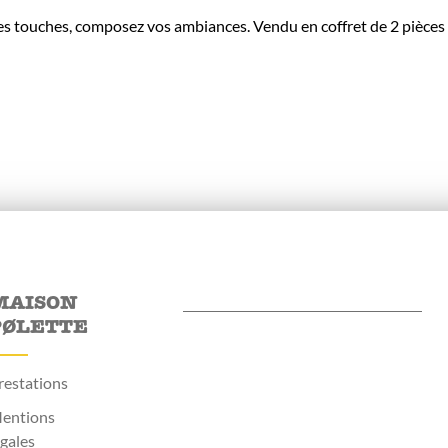
ites touches, composez vos ambiances. Vendu en coffret de 2 pièces
MAISON
PØLETTE
restations
entions
égales