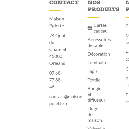
CONTACT
NOS
PRODUITS
Maison
Cartes
Pølette
P
cadeau
74 Quai
M
Accessoires
du
l
de table
Châtelet
P
Décoration
45000
c
Luminaire
Orléans
C
Tapis
07 68
P
77 88
Textile
s
46
Bougie
et
P
contact@maison-
diffuseur
c
polette.fr
Linge
de
maison
Vaisselle