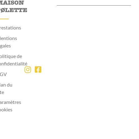
MAISON
PØLETTE
restations
entions
égales
olitique de
onfidentialité
GV
lan du
ite
aramètres
ookies