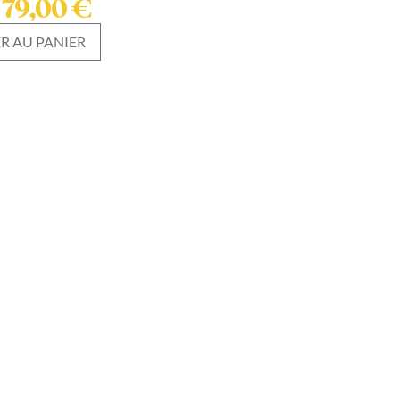
79,00
€
R AU PANIER