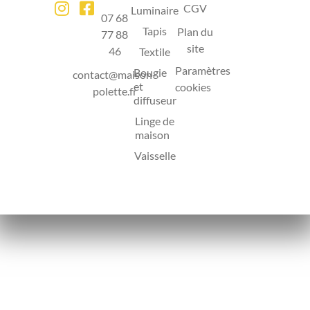
CGV
Luminaire
07 68
Tapis
Plan du
77 88
site
46
Textile
Paramètres
Bougie
contact@maison-
et
cookies
polette.fr
diffuseur
Linge de
maison
Vaisselle