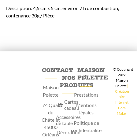
Description: 4,5 cm x 5 cm, environ 7 h de combustion,
contenance 30g / Pièce
CONTACT
MAISON
© Copyright
2026
PØLETTE
NOS
Maison
PRODUITS
Polette
|
Maison
Création
Pølette
Prestations
site
Cartes
Internet
74 Quai
Mentions
cadeau
Com
du
légales
Maker
Accessoires
Châtelet
Politique de
de table
45000
confidentialité
Décoration
Orléans