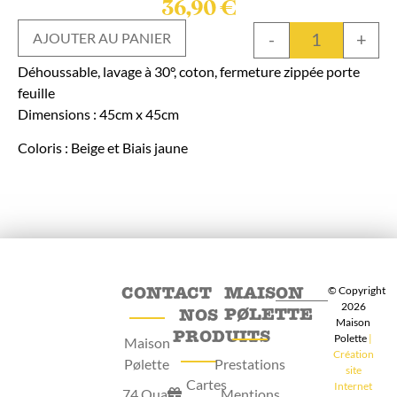
36,90
€
-
+
AJOUTER AU PANIER
Déhoussable, lavage à 30°, coton, fermeture zippée porte
feuille
Dimensions : 45cm x 45cm
Coloris : Beige et Biais jaune
CONTACT
MAISON
© Copyright
2026
PØLETTE
NOS
Maison
PRODUITS
Polette
|
Maison
Création
Pølette
Prestations
site
Cartes
Internet
74 Quai
Mentions