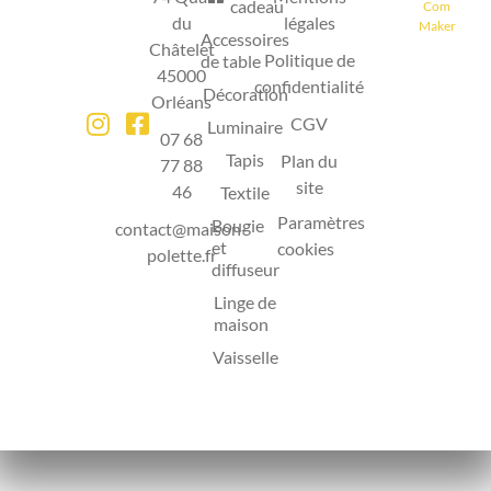
cadeau
Com
du
légales
Maker
Accessoires
Châtelet
Politique de
de table
45000
confidentialité
Décoration
Orléans
CGV
Luminaire
07 68
Tapis
Plan du
77 88
site
46
Textile
Paramètres
Bougie
contact@maison-
et
cookies
polette.fr
diffuseur
Linge de
maison
Vaisselle