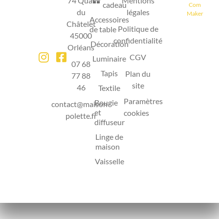
74 Quai
Mentions
cadeau
Com
du
légales
Maker
Accessoires
Châtelet
Politique de
de table
45000
confidentialité
Décoration
Orléans
CGV
Luminaire
07 68
Tapis
Plan du
77 88
site
46
Textile
Paramètres
Bougie
contact@maison-
et
cookies
polette.fr
diffuseur
Linge de
maison
Vaisselle