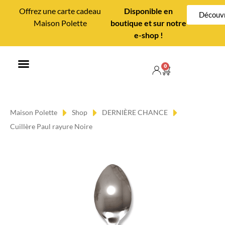
Offrez une carte cadeau
Disponible en
Découvr
Maison Polette
boutique et sur notre
e-shop !
0
MAISON POLETTE
CONSEILS DÉCO
Maison Polette
Shop
DERNIÈRE CHANCE
Cuillère Paul rayure Noire