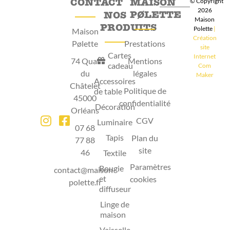
CONTACT
MAISON
© Copyright
2026
PØLETTE
NOS
Maison
PRODUITS
Polette
|
Maison
Création
Pølette
Prestations
site
Cartes
Internet
74 Quai
Mentions
cadeau
Com
du
légales
Maker
Accessoires
Châtelet
Politique de
de table
45000
confidentialité
Décoration
Orléans
CGV
Luminaire
07 68
Tapis
Plan du
77 88
site
46
Textile
Paramètres
Bougie
contact@maison-
et
cookies
polette.fr
diffuseur
Linge de
maison
Vaisselle