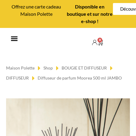
Offrez une carte cadeau
Disponible en
Découvr
Maison Polette
boutique et sur notre
e-shop !
0
MAISON POLETTE
CONSEILS DÉCO
Maison Polette
Shop
BOUGIE ET DIFFUSEUR
DIFFUSEUR
Diffuseur de parfum Moorea 500 ml JAMBO