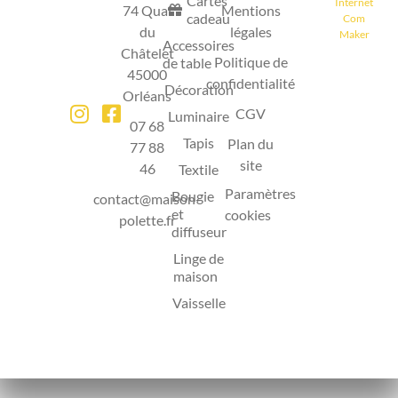
Cartes
Internet
74 Quai
Mentions
cadeau
Com
du
légales
Maker
Accessoires
Châtelet
Politique de
de table
45000
confidentialité
Décoration
Orléans
CGV
Luminaire
07 68
Tapis
Plan du
77 88
site
46
Textile
Paramètres
Bougie
contact@maison-
et
cookies
polette.fr
diffuseur
Linge de
maison
Vaisselle