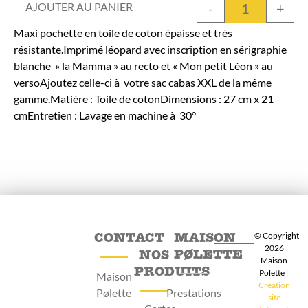
-
+
AJOUTER AU PANIER
Maxi pochette en toile de coton épaisse et très
résistante.Imprimé léopard avec inscription en sérigraphie
blanche » la Mamma » au recto et « Mon petit Léon » au
versoAjoutez celle-ci à votre sac cabas XXL de la même
gamme.Matière : Toile de cotonDimensions : 27 cm x 21
cmEntretien : Lavage en machine à 30°
CONTACT
MAISON
© Copyright
2026
PØLETTE
NOS
Maison
PRODUITS
Polette
|
Maison
Création
Pølette
Prestations
site