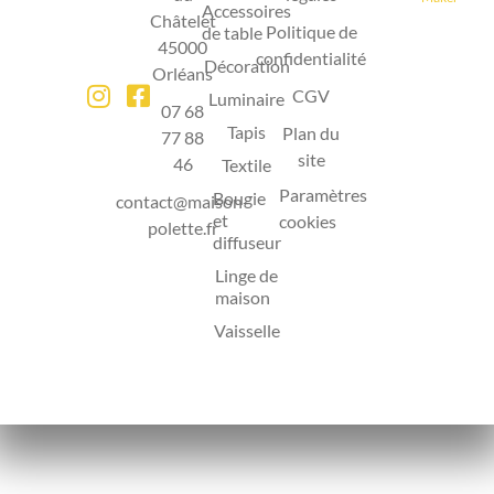
Accessoires
Châtelet
Politique de
de table
45000
confidentialité
Décoration
Orléans
CGV
Luminaire
07 68
Tapis
Plan du
77 88
site
46
Textile
Paramètres
Bougie
contact@maison-
et
cookies
polette.fr
diffuseur
Linge de
maison
Vaisselle