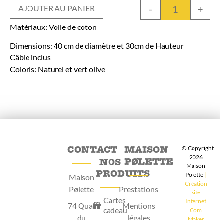
-
+
AJOUTER AU PANIER
Matériaux: Voile de coton
Dimensions: 40 cm de diamètre et 30cm de Hauteur
Câble inclus
Coloris: Naturel et vert olive
CONTACT
MAISON
© Copyright
2026
PØLETTE
NOS
Maison
PRODUITS
Polette
|
Maison
Création
Pølette
Prestations
site
Cartes
Internet
74 Quai
Mentions
cadeau
Com
du
légales
Maker